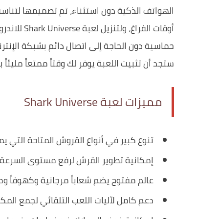
الهواتف الذكية دون استثناء، تم تصميمها لتناسب 
أوقات الفراغ، ولتنزيل لعبة Shark Universe للاندرويد من
حماسية دون الحاجة إلى اتصال دائم بشبكة الإنترن
ستجد أن تثبيت اللعبة يوفر لك وقتاً ممتعاً مليئاً 
مميزات لعبة Shark Universe
تنوع كبير في أنواع القروش المتاحة التي ي
إمكانية تطوير القرش لرفع مستوى السرعة 
عالم مفتوح يضم شعاباً مرجانية وكهوفاً و
دعم كامل لآليات اللعب التلقائي لجمع الم