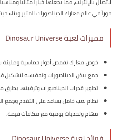
لاتصال بالإنترنت، مما يجعلها خياراً مثالياً ومناسب
فوراً في عالم معارك الديناصورات المثير وبناء 
مميزات لعبة Dinosaur Universe
خوض معارك تقمص أدوار حماسية ومليئة بال
جمع بيض الديناصورات وتفقيسه لتشكيل فر
تطوير قدرات الديناصورات وترقيتها بطرق م
نظام لعب خامل يساعد على التقدم وجمع الم
مهام وتحديات يومية مع مكافآت قيمة.
فوائد لعبة Dinosaur Universe