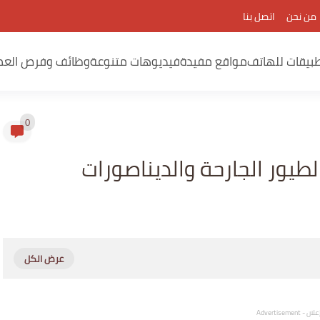
من نحن
اتصل بنا
بيقات للهاتف
مواقع مفيدة
فيديوهات متنوعة
وظائف وفرص العم
0
طيور الجارحة والديناصورات
لان - Advertisement