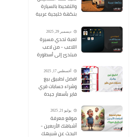
والتفحيط بالسيارة
بنكهة خليجية عربية
ممتعة
ديسمبر 29, 2025
لعبة تحدي مسيرة
اللاعب - من لاعب
مبتدئ إلى أسطورة
أغسطس 17, 2025
افضل تطبيق بيع
وشراء حسابات فري
فاير بأسعار جيدة
يوليو 21, 2025
موقع معرفة
أشباهك الأربعين -
البحث عن شبيهك