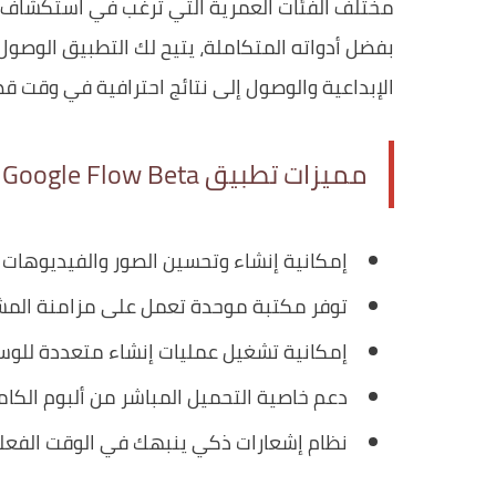
مختلف الفئات العمرية التي ترغب في استكشاف إم
بفضل أدواته المتكاملة، يتيح لك التطبيق الوصو
الإبداعية والوصول إلى نتائج احترافية في وقت قص
مميزات تطبيق Google Flow Beta
إمكانية إنشاء وتحسين الصور والفيديوهات ب
توفر مكتبة موحدة تعمل على مزامنة المش
إمكانية تشغيل عمليات إنشاء متعددة للوسائ
دعم خاصية التحميل المباشر من ألبوم الكام
نظام إشعارات ذكي ينبهك في الوقت الفعلي 