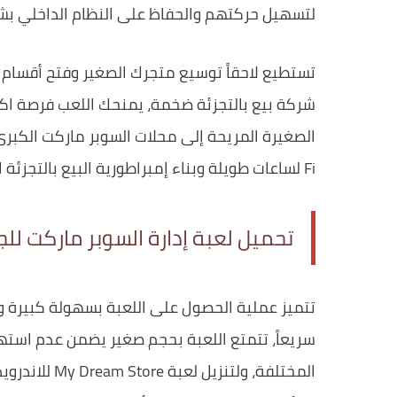
لتسهيل حركتهم والحفاظ على النظام الداخلي بش
تستطيع لاحقاً توسيع متجرك الصغير وفتح أقسام 
شركة بيع بالتجزئة ضخمة، يمنحك اللعب فرصة اك
Fi لساعات طويلة وبناء إمبراطورية البيع بالتجزئة الخاصة بك.
تحميل لعبة إدارة السوبر ماركت للج
تتميز عملية الحصول على اللعبة بسهولة كبيرة
سريعاً، تتمتع اللعبة بحجم صغير يضمن عدم استه
المختلفة، ولتنزيل لعبة My Dream Store للاندرويد من