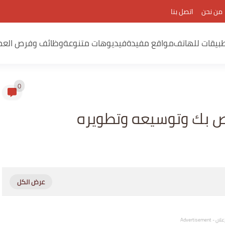
من نحن
اتصل بنا
بيقات للهاتف
مواقع مفيدة
فيديوهات متنوعة
وظائف وفرص العم
0
اص بك وتوسيعه وتطويره
لان - Advertisement