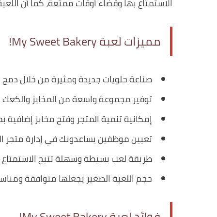
الاستمتاع بها وقضاء أوقات ممتعة، كما أن اللعبة
مميزات لعبة My Sweet Bakery!
صناعة حلويات جديدة ومثيرة من خلال دمج الم
توفير مجموعة واسعة من المخابز والكعك ال
إمكانية تنمية المتجر وفتح مخابز إضافية 
تعيين موظفين يساعدونك في إدارة متجر الم
طريقة لعب بسيطة وسهلة تتيح الاستمتاع لس
حجم اللعبة الصغير يجعلها متوافقة ومناسب
فوائد لعبة My Sweet Bakery!