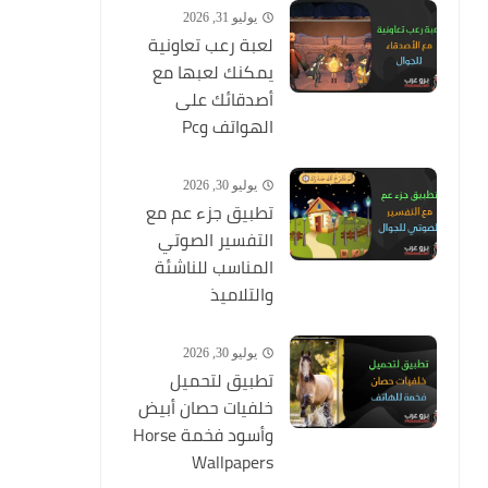
يوليو 31, 2026
لعبة رعب تعاونية
يمكنك لعبها مع
أصدقائك على
الهواتف وPc
يوليو 30, 2026
تطبيق جزء عم مع
التفسير الصوتي
المناسب للناشئة
والتلاميذ
يوليو 30, 2026
تطبيق لتحميل
خلفيات حصان أبيض
وأسود فخمة Horse
Wallpapers