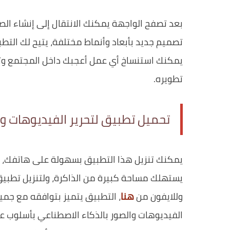
بعد تصفح الواجهة يمكنك الانتقال إلى إنشاء ال
تصميم جديد بأبعاد وأنماط مختلفة، يتيح لك التط
يمكنك استنساخ أي عمل أعجبك داخل المجتمع وتج
تطويره.
تحميل تطبيق لتحرير الفيديوهات وا
يمكنك تنزيل هذا التطبيق بسهولة على هاتفك، ف
يستهلك مساحة كبيرة من الذاكرة، ولتنزيل تطبيق Kling AI: AI Image&Video Maker للاندرويد
وللايفون من
هنا
، التطبيق يتميز بتوافقه مع جمي
الفيديوهات والصور بالذكاء الاصطناعي بأسلوب ع