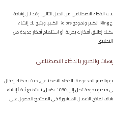
ت الذكاء الاصطناعي من الجيل التالي، وقد نال إشادة
واسعة من المبدعين حول العالم، يستند إلى نموذج Kling الكبير ونموذج Kolors الكبير، ويتيح لك إنشاء
كنك إطلاق أفكارك بحرية، أو استلهام أفكار جديدة من
التطبيق.
هات والصور بالذكاء الاصطناعي
يو والصور المدعومة بالذكاء الاصطناعي، حيث يمكنك إدخال
نص لتحويله إلى فيديو، أو اختيار صورة لتحويلها إلى فيديو بجودة تصل إلى 1080 بكسل، تستطيع أيضاً إنشاء
ع إمكانية استكشاف نماذج الأعمال المنشورة في المجتمع للحصول على