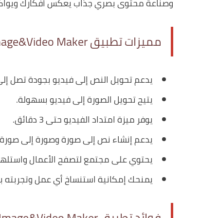
وصناعة محتوى بصري جذاب يعكس أفكارك ويواكب ا
مميزات تطبيق Kling AI: AI Image&Video Maker
يدعم تحويل النص إلى فيديو بجودة تصل إلى 1080 بكسل
يتيح تحويل الصورة إلى فيديو بسهولة.
يوفر ميزة امتداد الفيديو حتى 3 دقائق.
يدعم إنشاء نص إلى صورة وصورة إلى صورة.
يحتوي على مجتمع لتصفح الأعمال واستلهام 
يمنحك إمكانية استنساخ أي عمل وتجربته بن
فوائد تطبيق Kling AI: AI Image&Video Maker