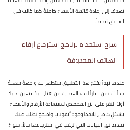
سابقاً من بيانات الاتصال، حيث يمثل وسيلةً تقنيةً فعالةً
تهدف إلى إعادة قائمة الأسماء كاملةً كما كانت في
السابق تماماً.
شرح استخدام برنامج استرجاع أرقام
الهاتف المحذوفة
عندما تبدأ بفتح هذا التطبيق ستظهر لك واجهةً سهلةً
جداً تتضمن خياراً لبدء العملية من هنا، حيث يتعين عليك
أولاً النقر على الزر المخصص لاستعادة الأرقام والأسماء
بشكلٍ كاملٍ، تلاحظ وجود أيقوناتٍ واضحةٍ تطلب منك
تحديد نوع البيانات التي ترغب في استرجاعها حالاً، سواءً