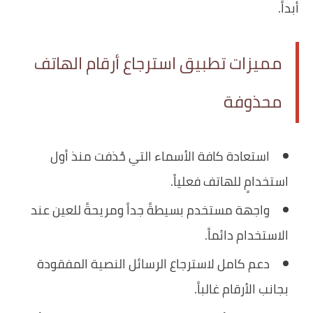
أبداً.
مميزات تطبيق استرجاع ‏أرقام ‏الهاتف
‏محذوفة
استعادة كافة الأسماء التي حُذفت منذ أول
استخدامٍ للهاتف فعلياً.
واجهة مستخدم بسيطةً جداً ومريحةً للعين عند
الاستخدام دائماً.
دعم كامل لاسترجاع الرسائل النصية المفقودة
بجانب الأرقام غالباً.