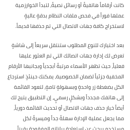
كانت أرقاماً هاتفيةً أو رسائل نصيةً، لتبدأ الخوارزمية
عملها فوراً في فحص ملفات النظام بدقةٍ عاليةٍ
لاستخراج كافة جهات الاتصال التي تم حذفها قديماً.
بعد اختيارك للنوع المطلوب ستنتقل سريعاً إلى شاشةٍ
تعرض لك إدارة جهات اتصالك التي تم العثور عليها
فعلياً، حيث تظهر الأسماء مرتبةً أبجدياً وبجانبها الأرقام
المخفية جزئياً لضمان الخصوصية، يمكنك حينئذٍ استرجاع
الكل بضغطة زر واحدةٍ وبسهولةٍ تامةٍ، لتعود القائمة
إلى هاتفك مجدداً وبشكلٍ رسميٍ، إن التطبيق يتيح لك
أيضاً خيار حذف جهات الاتصال أو تحديث القائمة دورياً،
مما يجعل عملية الإدارة سهلةً جداً وميسرةً لكل
مستخدمٍ يبحث عن استعادة بياناته المفقودة يقيناً.