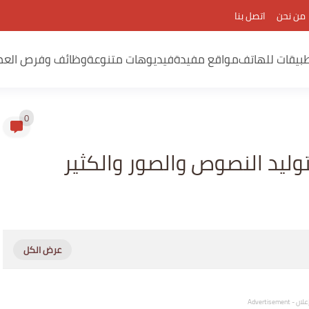
من نحن
اتصل بنا
بيقات للهاتف
مواقع مفيدة
فيديوهات متنوعة
وظائف وفرص العم
0
وليد النصوص والصور والكثير
لان - Advertisement