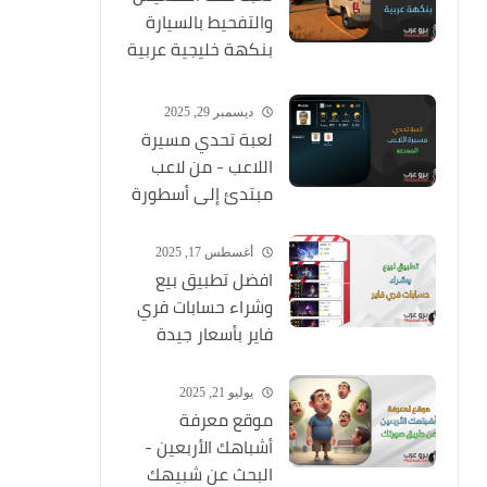
والتفحيط بالسيارة
بنكهة خليجية عربية
ممتعة
ديسمبر 29, 2025
لعبة تحدي مسيرة
اللاعب - من لاعب
مبتدئ إلى أسطورة
أغسطس 17, 2025
افضل تطبيق بيع
وشراء حسابات فري
فاير بأسعار جيدة
يوليو 21, 2025
موقع معرفة
أشباهك الأربعين -
البحث عن شبيهك