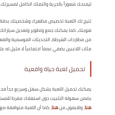
ليمنحك شعوراً بالحرية والتملك الكامل لمسيرتك.
تتيح لك اللعبة تخصيص مظهرك وشخصيتك بدقة ع
هويتك، كما يمكنك جمع وتطوير وتعديل سياراتك ل
من مطاردات الشرطة، التحديثات الموسمية والفعاليا
مئات اللاعبين يضفي عمقاً اجتماعياً لا مثيل له على
تحميل لعبة حياة واقعية
يمكنك تحميل اللعبة بشكل سهل وسريع جداً فحجم 
يضمن سهولة التثبيت دون استهلاك مفرط للمساحة، ولتنزيل لعبة - Role Play Life
هنا
، وللايفون من
هنا
، كما أن اللعبة متوافقة مع