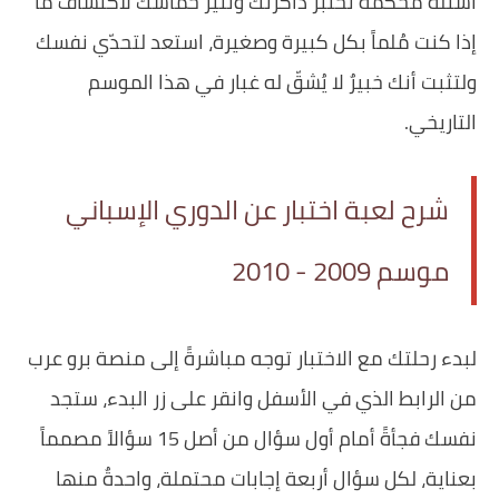
أسئلة محكمة تختبر ذاكرتك وتثير حماسك لاكتشاف ما
إذا كنت مُلماً بكل كبيرة وصغيرة، استعد لتحدّي نفسك
ولتثبت أنك خبيرٌ لا يُشقّ له غبار في هذا الموسم
التاريخي.
شرح لعبة اختبار عن الدوري الإسباني
موسم 2009 - 2010
لبدء رحلتك مع الاختبار توجه مباشرةً إلى منصة برو عرب
من الرابط الذي في الأسفل وانقر على زر البدء، ستجد
نفسك فجأةً أمام أول سؤال من أصل 15 سؤالاً مصمماً
بعناية، لكل سؤال أربعة إجابات محتملة، واحدةٌ منها