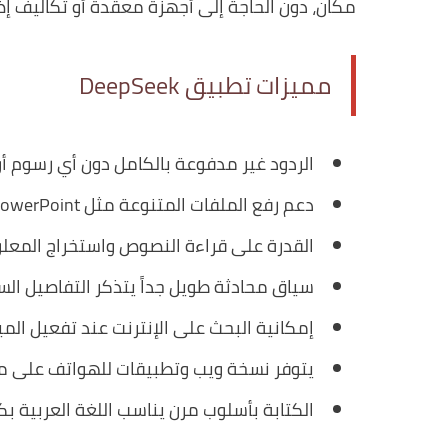
مكان، دون الحاجة إلى أجهزة معقدة أو تكاليف إض
مميزات تطبيق DeepSeek
الردود غير مدفوعة بالكامل دون أي رسوم أو
دعم رفع الملفات المتنوعة مثل PDF ،Word ،Excel ،PowerPoint والصور.
القدرة على قراءة النصوص واستخراج المعلو
سياق محادثة طويل جداً يتذكر التفاصيل الس
إمكانية البحث على الإنترنت عند تفعيل الميزة
يتوفر نسخة ويب وتطبيقات للهواتف على متجري App Store وPlay
الكتابة بأسلوب مرن يناسب اللغة العربية بك