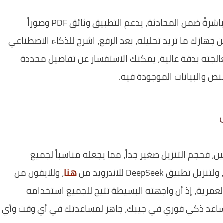
للاستفادة القصوى، جرّب رفع ملفاتك المتنوعة مباشرةً ضمن المحادثة، يدعم التطبيق وثائق PDF وصوراً
ثم اختر من جهازك ما تريد تحليله، بعد الرفع، اشرح للذكاء الاصطناعي
لجته بدقة عالية، يمكنك الاستفسار عن تفاصيل محددة
ص والبيانات الموجودة فيه.
 فحجم التنزيل صغير جداً، مما يجعله مناسباً لجميع
DeepSee للاندرويد من
هنا
، وللايفون من
لعمرية، إذ أن واجهته البسيطة تتيح للجميع استخدامه
اعد ذكي فوري في جيبك، جاهز لمساعدتك في أي وقت وأي