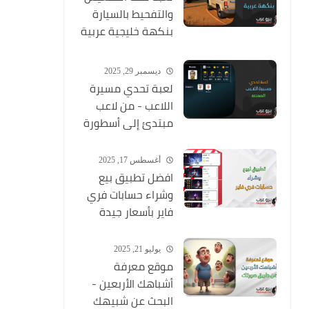
والتفحيط بالسيارة
بنكهة خليجية عربية
ممتعة
ديسمبر 29, 2025
لعبة تحدي مسيرة
اللاعب - من لاعب
مبتدئ إلى أسطورة
أغسطس 17, 2025
افضل تطبيق بيع
وشراء حسابات فري
فاير بأسعار جيدة
يوليو 21, 2025
موقع معرفة
أشباهك الأربعين -
البحث عن شبيهك