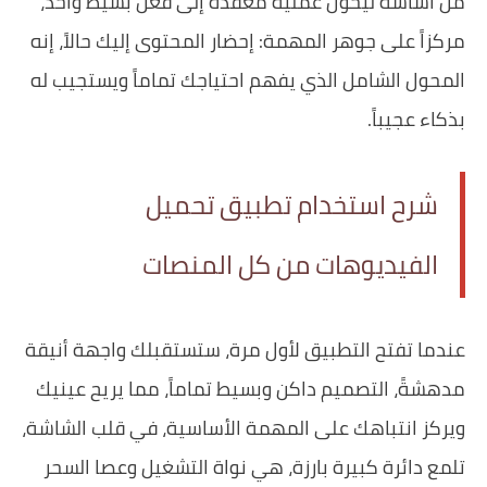
من أساسه ليحول عملية معقدة إلى فعل بسيط واحد،
مركزاً على جوهر المهمة: إحضار المحتوى إليك حالاً، إنه
المحول الشامل الذي يفهم احتياجك تماماً ويستجيب له
بذكاء عجيباً.
شرح استخدام تطبيق تحميل
الفيديوهات من كل المنصات
عندما تفتح التطبيق لأول مرة، ستستقبلك واجهة أنيقة
مدهشةً، التصميم داكن وبسيط تماماً، مما يريح عينيك
ويركز انتباهك على المهمة الأساسية، في قلب الشاشة،
تلمع دائرة كبيرة بارزة، هي نواة التشغيل وعصا السحر