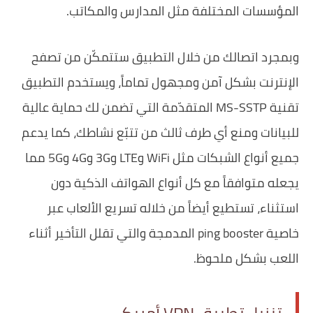
المؤسسات المختلفة مثل المدارس والمكاتب.
وبمجرد اتصالك من خلال التطبيق ستتمكّن من تصفح
الإنترنت بشكل آمن ومجهول تماماً، ويستخدم التطبيق
تقنية MS-SSTP المتقدّمة التي تضمن لك حماية عالية
للبيانات ومنع أي طرف ثالث من تتبّع نشاطك، كما يدعم
جميع أنواع الشبكات مثل WiFi وLTE و3G و4G و5G مما
يجعله متوافقاً مع كل أنواع الهواتف الذكية دون
استثناء، تستطيع أيضاً من خلاله تسريع الألعاب عبر
خاصية ping booster المدمجة والتي تقلل التأخير أثناء
اللعب بشكل ملحوظ.