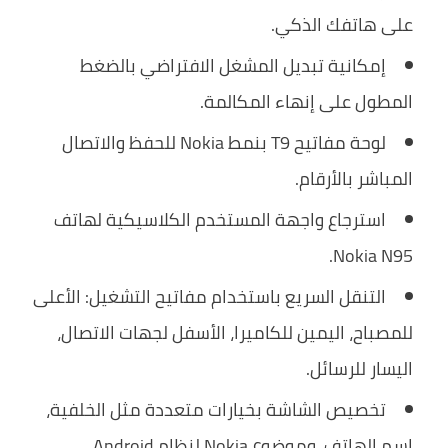
على هاتفك الذكي.
إمكانية تبديل المشغل الافتراضي بالضغط
المطول على إنهاء المكالمة.
لوحة مفاتيح T9 بنمط Nokia للحفظ والاتصال
المباشر بالأرقام.
استرجاع واجهة المستخدم الكلاسيكية لهاتف
Nokia N95.
التنقل السريع باستخدام مفاتيح التشغيل: الأعلى
للمصباح، اليمين للكاميرا، الأسفل لجهات الاتصال،
اليسار للرسائل.
تخصيص الشاشة بخيارات متعددة مثل الخلفية،
اسم الهاتف، وموضوع Nokia لنظام Android.