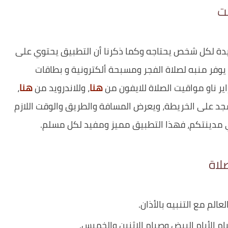
ت
يدة لكل شخص يحتاجه وكما ذكرنا أن التطبيق يحتوي على
 يوفر منبه لصلاة الفجر ومسبحة ألكترونية و بطاقات
اير ناو مواقيت الصلاة للايفون من
هنا
، وللاندرويد من
هنا
،
جد على الخريطة، ويعرض المسافة والطريق والوقت اللازم
مدينتكم، فهذا التطبيق مميز ومفيد لكل مسلم.
لاة
الم مع التنبيه بالأذان.
م الأيام البيض وصيام الاثنين والخميس.