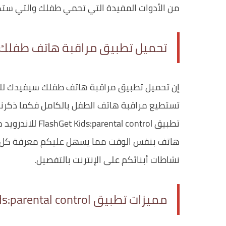
من الأدوات المفيدة التي تحمي طفلك والتي س
تحميل تطبيق مراقبة هاتف طفلك
إن تحميل تطبيق مراقبة هاتف طفلك سيفيدك للغاي
تستطيع مراقبة هاتف الطفل بالكامل فكما ذكرنا ي
تطبيق FlashGet Kids:parental control للاندرويد من
هاتف بنفس الوقت مما يسهل عليكم معرفة كل م
نشاطات أبنائكم على الإنترنت بالتفصيل.
مميزات تطبيق FlashGet Kids:parental control